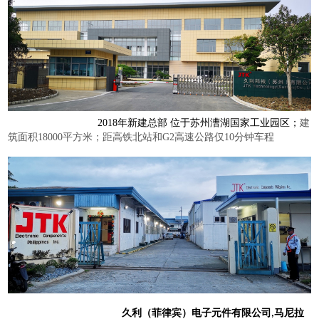
2018年新建总部 位于苏州漕湖国家工业园区；
建
筑面积
18000
平方米；距高铁北站和
G2
高速公路仅
10
分钟车程
久利（菲律宾）电子元件有限公司
马尼拉
,