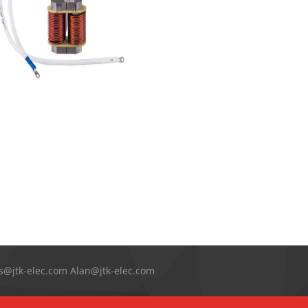
扁线立绕电感
s@jtk-elec.com Alan@jtk-elec.com