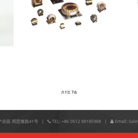
E型滤波器 环型滤波器
共
1
页
7
条
产业园 周思墩路41号
TEL:
+86 0512 88185988
Emall:
Sale