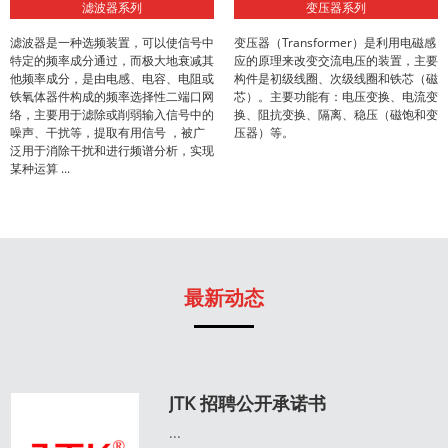
滤波器系列
变压器系列
滤波器是一种选频装置，可以使信号中
变压器（Transformer）是利用电磁感
特定的频率成分通过，而极大地衰减其
应的原理来改变交流电压的装置，主要
他频率成分，是由电感、电容、电阻或
构件是初级线圈、次级线圈和铁芯（磁
铁氧体器件构成的频率选择性二端口网
芯）。主要功能有：电压变换、电流变
络，主要用于滤除或削弱输入信号中的
换、阻抗变换、隔离、稳压（磁饱和变
噪声、干扰等，提取有用信号 ，被广
压器）等。
泛用于消除干扰和进行频谱分析，实现
某种运算 ...
最新动态
JTK 招聘公开承诺书
...